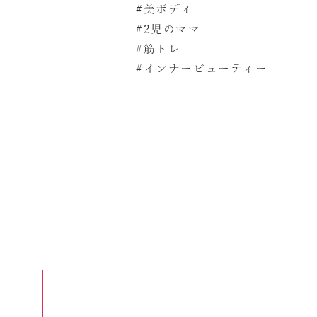
#美ボディ
#2児のママ
#筋トレ
#インナービューティー